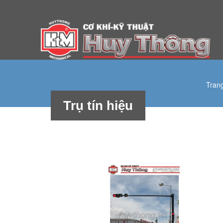
Thư viện
H
Tran
Trụ tín hiệu