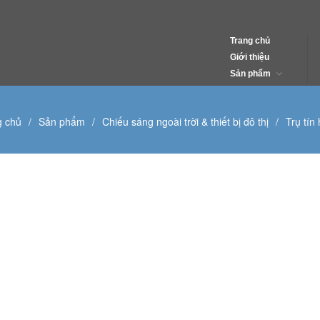
Trang chủ
Giới thiệu
uy Thông
Sản phẩm
g chủ
/
Sản phẩm
/
Chiếu sáng ngoài trời & thiết bị đô thị
/
Trụ tín 